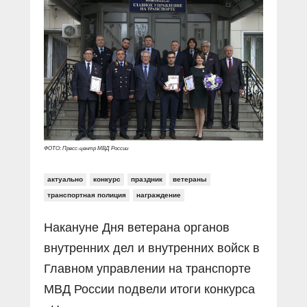
Прямой разговор
Социальные ролики
Газета «Щит и меч»
О ПОРТАЛЕ
В знании сила
Документальные фильмы
Журнал «Полиция России»
Специальный репортаж
Контакты
КиберПОСТОВОЙ
Вакансии
ФОТО: Пресс-центр МВД России
актуально
конкурс
праздник
ветераны
транспортная полиция
награждение
Накануне Дня ветерана органов
внутренних дел и внутренних войск в
Главном управлении на транспорте
МВД России подвели итоги конкурса