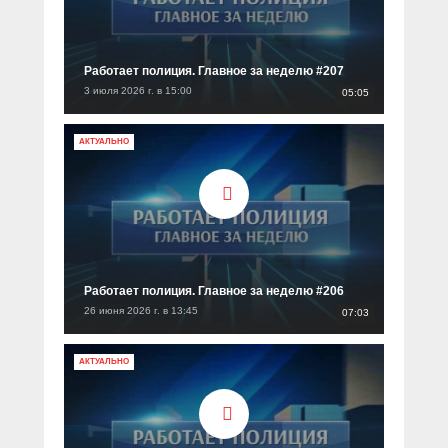
Работает полиция. Главное за неделю #207
3 июля 2026 г. в 15:00
05:05
АКТУАЛЬНО
Работает полиция. Главное за неделю #206
26 июня 2026 г. в 13:45
07:03
АКТУАЛЬНО