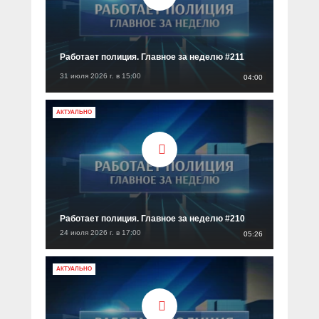
Прямой разговор
Социальные ролики
Газета «Щит и меч»
О ПОРТАЛЕ
В знании сила
Документальные фильмы
Журнал «Полиция России»
Специальный репортаж
Работает полиция. Главное за неделю #211
Контакты
КиберПОСТОВОЙ
31 июля 2026 г. в 15:00
04:00
Вакансии
АКТУАЛЬНО
Работает полиция. Главное за неделю #210
24 июля 2026 г. в 17:00
05:26
АКТУАЛЬНО