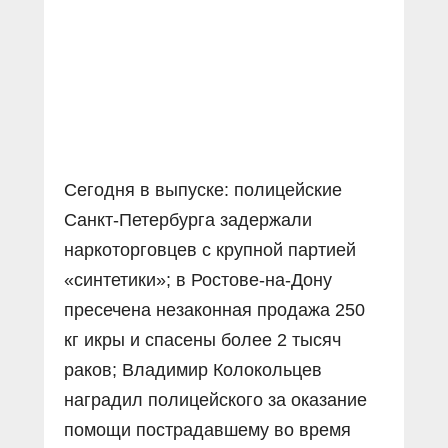
Прямой разговор
Социальные ролики
Газета «Щит и меч»
О ПОРТАЛЕ
В знании сила
Документальные фильмы
Журнал «Полиция России»
Специальный репортаж
Контакты
КиберПОСТОВОЙ
Вакансии
Сегодня в выпуске: полицейские
Санкт-Петербурга задержали
наркоторговцев с крупной партией
«синтетики»; в Ростове-на-Дону
пресечена незаконная продажа 250
кг икры и спасены более 2 тысяч
раков; Владимир Колокольцев
наградил полицейского за оказание
помощи пострадавшему во время