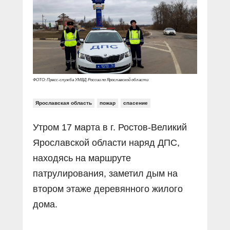
Прямой разговор
Социальные ролики
Газета «Щит и меч»
О ПОРТАЛЕ
В знании сила
Документальные фильмы
Журнал «Полиция России»
Специальный репортаж
Контакты
КиберПОСТОВОЙ
Вакансии
ФОТО: Пресс-служба УМВД России по Ярославской области
Ярославская область
пожар
спасение
Утром 17 марта в г. Ростов-Великий
Ярославской области наряд ДПС,
находясь на маршруте
патрулирования, заметил дым на
втором этаже деревянного жилого
дома.