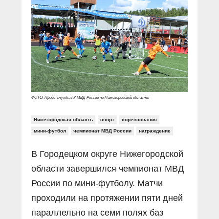
Прямой разговор
Социальные ролики
Газета «Щит и меч»
О ПОРТАЛЕ
В знании сила
Документальные фильмы
Журнал «Полиция России»
Специальный репортаж
Контакты
КиберПОСТОВОЙ
Вакансии
ФОТО: Пресс-служба ГУ МВД России по Нижегородской области
Нижегородская область
спорт
соревнования
мини-футбол
чемпионат МВД России
награждение
В Городецком округе Нижегородской
области завершился чемпионат МВД
России по мини-футболу. Матчи
проходили на протяжении пяти дней
параллельно на семи полях баз