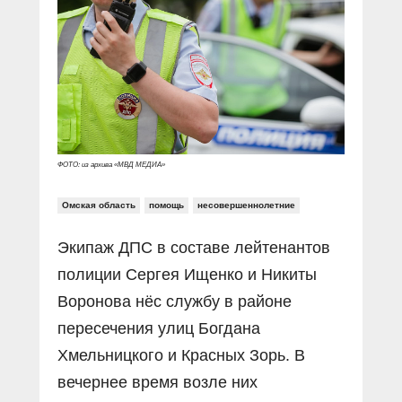
Прямой разговор
Социальные ролики
Газета «Щит и меч»
О ПОРТАЛЕ
В знании сила
Документальные фильмы
Журнал «Полиция России»
Специальный репортаж
Контакты
КиберПОСТОВОЙ
Вакансии
ФОТО: из архива «МВД МЕДИА»
Омская область
помощь
несовершеннолетние
Экипаж ДПС в составе лейтенантов
полиции Сергея Ищенко и Никиты
Воронова нёс службу в районе
пересечения улиц Богдана
Хмельницкого и Красных Зорь. В
вечернее время возле них