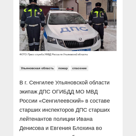
Прямой разговор
Социальные ролики
Газета «Щит и меч»
О ПОРТАЛЕ
В знании сила
Документальные фильмы
Журнал «Полиция России»
Специальный репортаж
Контакты
КиберПОСТОВОЙ
Вакансии
ФОТО: Пресс-служба УМВД России по Ульяновской области
Ульяновская область
пожар
спасение
В г. Сенгилее Ульяновской области
экипаж ДПС ОГИБДД МО МВД
России «Сенгилеевский» в составе
старших инспекторов ДПС старших
лейтенантов полиции Ивана
Денисова и Евгения Блохина во