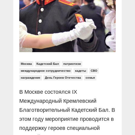
Прямой разговор
Социальные ролики
Газета «Щит и меч»
О ПОРТАЛЕ
В знании сила
Документальные фильмы
Журнал «Полиция России»
Специальный репортаж
Контакты
КиберПОСТОВОЙ
Вакансии
Москва
Кадетский Бал
патриотизм
международное сотрудничество
кадеты
СВО
награждение
День Героев Отечества
семья
В Москве состоялся IX
Международный Кремлевский
Благотворительный Кадетский Бал. В
этом году мероприятие проводится в
поддержку героев специальной