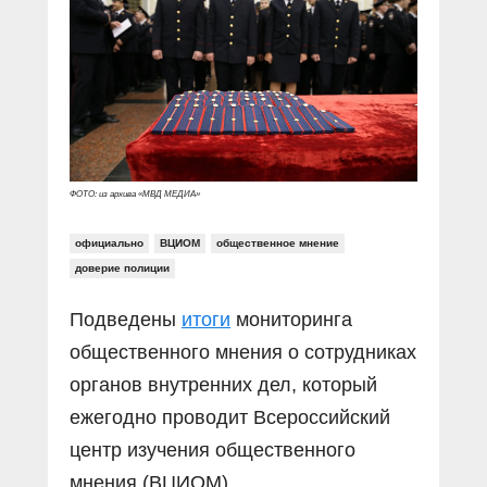
Прямой разговор
Социальные ролики
Газета «Щит и меч»
О ПОРТАЛЕ
В знании сила
Документальные фильмы
Журнал «Полиция России»
Специальный репортаж
Контакты
КиберПОСТОВОЙ
Вакансии
ФОТО: из архива «МВД МЕДИА»
официально
ВЦИОМ
общественное мнение
доверие полиции
Подведены
итоги
мониторинга
общественного мнения о сотрудниках
органов внутренних дел, который
ежегодно проводит Всероссийский
центр изучения общественного
мнения (ВЦИОМ).