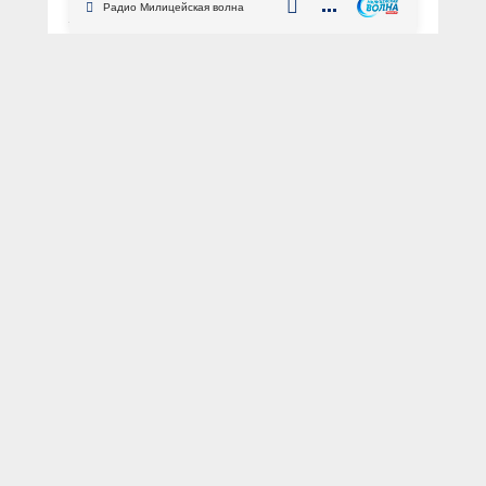
Радио Милицейская волна
АВТОР: Пресс-служба УМВД России по г. Севастополю
Севастополь
помощь
спасение
ППС
ППСП
Днём к сотрудникам патрульно-
постовой службы полиции ОМВД
России по Ленинскому району города
Севастополя старшим сержантам
полиции Григорию Титову и Дмитрию