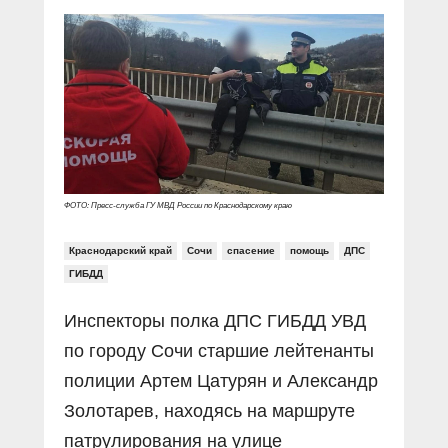
Прямой разговор
Социальные ролики
Газета «Щит и меч»
О ПОРТАЛЕ
В знании сила
Документальные фильмы
Журнал «Полиция России»
Специальный репортаж
Контакты
КиберПОСТОВОЙ
Вакансии
ФОТО: Пресс-служба ГУ МВД России по Краснодарскому краю
Краснодарский край
Сочи
спасение
помощь
ДПС
ГИБДД
Инспекторы полка ДПС ГИБДД УВД
по городу Сочи старшие лейтенанты
полиции Артем Цатурян и Александр
Золотарев, находясь на маршруте
патрулирования на улице