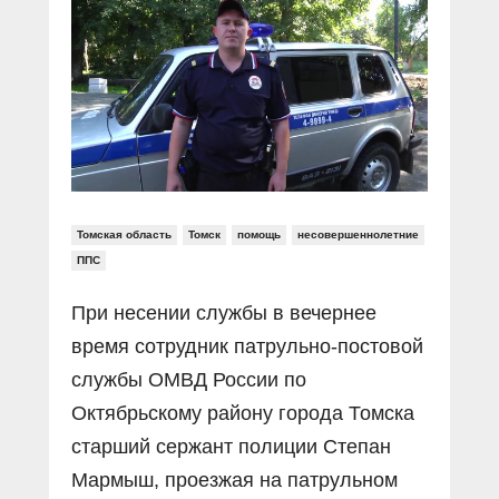
Прямой разговор
Социальные ролики
Газета «Щит и меч»
О ПОРТАЛЕ
В знании сила
Документальные фильмы
Журнал «Полиция России»
Специальный репортаж
Контакты
КиберПОСТОВОЙ
Вакансии
Томская область
Томск
помощь
несовершеннолетние
ППС
При несении службы в вечернее
время сотрудник патрульно-постовой
службы ОМВД России по
Октябрьскому району города Томска
старший сержант полиции Степан
Мармыш, проезжая на патрульном