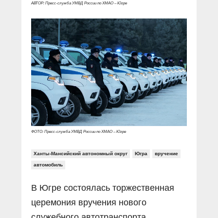
Прямой разговор
Социальные ролики
АВТОР: Пресс-служба УМВД России по ХМАО – Югре
Газета «Щит и меч»
О ПОРТАЛЕ
В знании сила
Документальные фильмы
Журнал «Полиция России»
Специальный репортаж
Контакты
КиберПОСТОВОЙ
Вакансии
ФОТО: Пресс-служба УМВД России по ХМАО – Югре
Ханты-Мансийский автономный округ
Югра
вручение
автомобиль
В Югре состоялась торжественная
церемония вручения нового
служебного автотранспорта