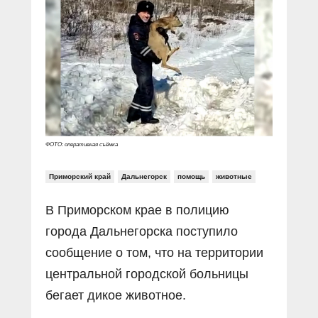
Прямой разговор
Социальные ролики
Газета «Щит и меч»
О ПОРТАЛЕ
В знании сила
Документальные фильмы
Журнал «Полиция России»
Специальный репортаж
Контакты
КиберПОСТОВОЙ
Вакансии
ФОТО: оперативная съёмка
Приморский край
Дальнегорск
помощь
животные
В Приморском крае в полицию
города Дальнегорска поступило
сообщение о том, что на территории
центральной городской больницы
бегает дикое животное.