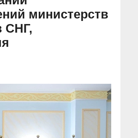
ании
ений министерств
 СНГ,
ия