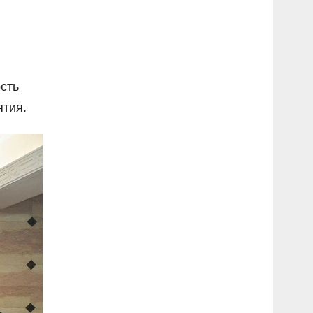
сть
ятия.