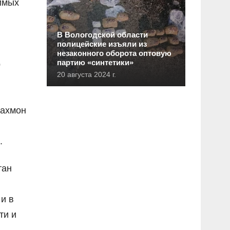
имых
В Вологодской области
полицейские изъяли из
незаконного оборота оптовую
партию «синтетики»
р
20 августа 2024 г.
рахмон
.
тан
и в
ти и