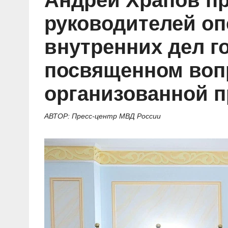
Андрей Храпов пр
Социальные ролики
Газета «Щит и меч»
О ПОРТАЛЕ
В знании сила
Документальные фильмы
руководителей о
Журнал «Полиция России»
Специальный репортаж
внутренних дел г
Контакты
КиберПОСТОВОЙ
Вакансии
посвященном воп
организованной п
АВТОР: Пресс-центр МВД России