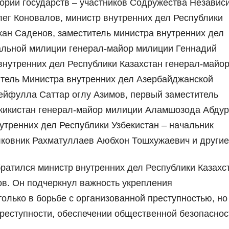
ории государств – участников Содружества Независ
лег Коновалов, министр внутренних дел Республики
жан Саденов, заместитель министра внутренних дел
альной милиции генерал-майор милиции Геннадий
внутренних дел Республики Казахстан генерал-майо
тель Министра внутренних дел Азербайджанской
ейфулла Саттар оглу Азимов, первый заместитель
джикистан генерал-майор милиции Аламшозода Абду
утренних дел Республики Узбекистан – начальник
ковник Рахматуллаев Аюбхон Тошхужаевич и другие
ратился министр внутренних дел Республики Казахс
в. Он подчеркнул важность укрепления
олько в борьбе с организованной преступностью, но 
реступности, обеспечении общественной безопаснос