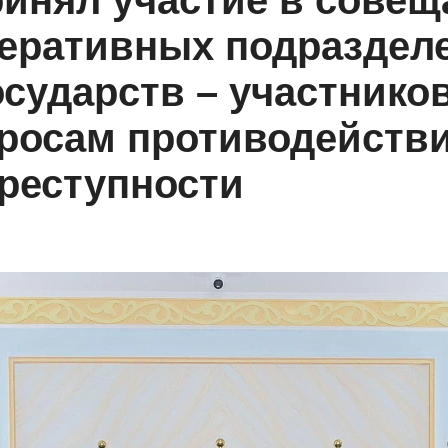
инял участие в совещ
перативных подраздел
осударств – участников
росам противодейств
реступности