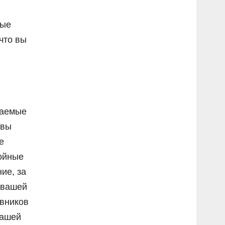
рые
что вы
жаемые
авы
е
тойные
ие, за
й вашей
авников
нашей