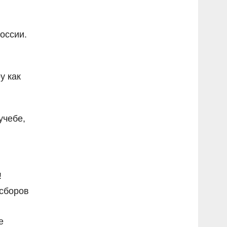
оссии.
у как
учебе,
!
сборов
е