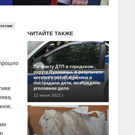
летние
ЧИТАЙТЕ ТАКЖЕ
 прошло
По факту ДТП в городском
округе Луховицы, в результате
которого погиб мужчина и
пострадали дети, возбуждено
лике
уголовное дело
12 июня 2022 г.
еева,
анов,
ции
р