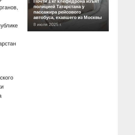
Почти 1 кг клефедрона изъят
полицией Татарстана у
рганов,
пассажира рейсового
автобуса, ехавшего из Москвы
8 июля 2025 г.
публике
арстан
ского
ки
а