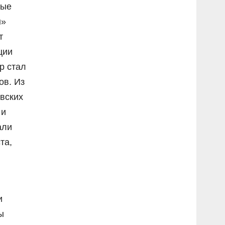
мые
ы»
т
ции
р стал
ов. Из
вских
 и
али
та,
и
ы