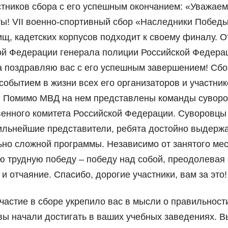
тников сбора с его успешным окончанием: «Уважае
еты! VII военно-спортивный сбор «Наследники Побед
щ, кадетских корпусов подходит к своему финалу. О
ой Федерации генерала полиции Российской Федера
 поздравляю вас с его успешным завершением! Сбо
бытием в жизни всех его организаторов и участник
. Помимо МВД на нем представлены команды суворо
енного комитета Российской Федерации. Суворовцы
сильнейшие представители, ребята достойно выдерж
ьно сложной программы. Независимо от занятого мес
ю трудную победу – победу над собой, преодолевая
и отчаяние. Спасибо, дорогие участники, вам за это!
участие в сборе укрепило вас в мысли о правильност
вы начали достигать в ваших учебных заведениях. В