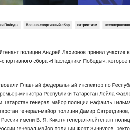
ки Победы
Военно-спортивный сбор
патриотизм
несовершенно
йтенант полиции Андрей Ларионов принял участие в
-спортивного сбора «Наследники Победы», которое
тствовали Главный федеральный инспектор по Респуб
Премьер-министра Республики Татарстан Лейла Фазл
ки Татарстан генерал-майор полиции Рафаиль Гильм
атарстан генерал-майор полиции Дамир Сатретдинов,
России имени В. Я. Кикотя генерал-лейтенант поли
оссии генерал-майор полиции Фоат Зиннуров, ректо