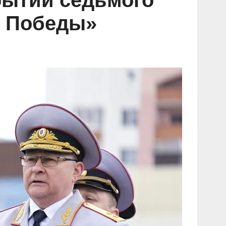
рытии седьмого
и Победы»