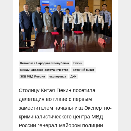
Прямой разговор
Социальные ролики
Газета «Щит и меч»
О ПОРТАЛЕ
В знании сила
Документальные фильмы
Журнал «Полиция России»
Специальный репортаж
Контакты
КиберПОСТОВОЙ
Вакансии
Китайская Народная Республика
Пекин
международное сотрудничество
рабочий визит
ЭКЦ МВД России
экспертиза
ДНК
Столицу Китая Пекин посетила
делегация во главе с первым
заместителем начальника Экспертно-
криминалистического центра МВД
России генерал-майором полиции