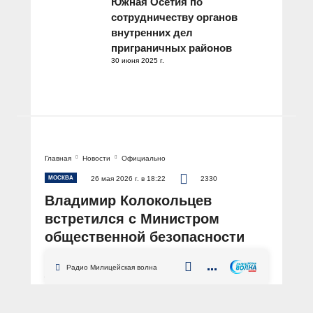
Южная Осетия по
сотрудничеству органов
внутренних дел
приграничных районов
30 июня 2025 г.
Главная
Новости
Официально
МОСКВА
26 мая 2026 г. в 18:22
2330
Владимир Колокольцев
встретился с Министром
общественной безопасности
СРВ Лыонг Там Куангом
Радио Милицейская волна
АВТОР: Пресс-центр МВД России