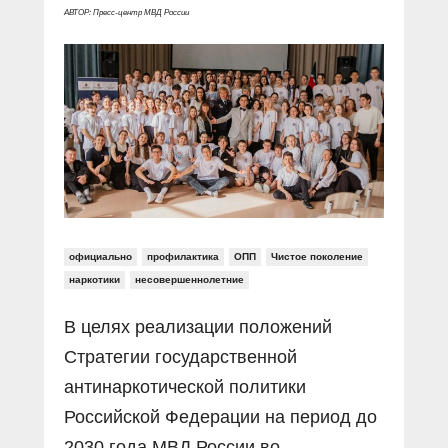
Прямой разговор
Социальные ролики
АВТОР: Пресс-центр МВД России
Газета «Щит и меч»
О ПОРТАЛЕ
В знании сила
Документальные фильмы
Журнал «Полиция России»
Специальный репортаж
Контакты
КиберПОСТОВОЙ
Вакансии
официально
профилактика
ОПП
Чистое поколение
наркотики
несовершеннолетние
В целях реализации положений
Стратегии государственной
антинаркотической политики
Российской Федерации на период до
2030 года МВД России во