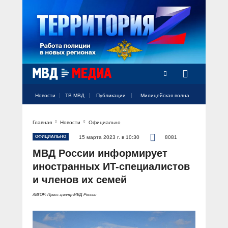
Радио Милицейская волна
Новости
ТВ МВД
Публикации
Милицейская волна
Главная
Новости
Официально
Официальный аккаунт МВД России
Официальный аккаунт МВД России
Официальный аккаунт МВД России
Официальный аккаунт МВД России
Официальный аккаунт МВД России
НОВОСТИ
ОФИЦИАЛЬНО
15 марта 2023 г. в 10:30
8081
Аккаунт МВД МЕДИА
Аккаунт МВД МЕДИА
Аккаунт МВД МЕДИА
Аккаунт МВД МЕДИА
Аккаунт МВД МЕДИА
МВД России информирует
Официальный представитель
ТВ МВД
иностранных ИT-специалистов
Оперативные новости
и членов их семей
Акцент недели
МИЛИЦЕЙСКАЯ ВОЛНА
Общество
АВТОР: Пресс-центр МВД России
Оперативные видео
Официально
Вам слово! С Ириной Волк
ПУБЛИКАЦИИ
Официальные мероприятия
Героизм