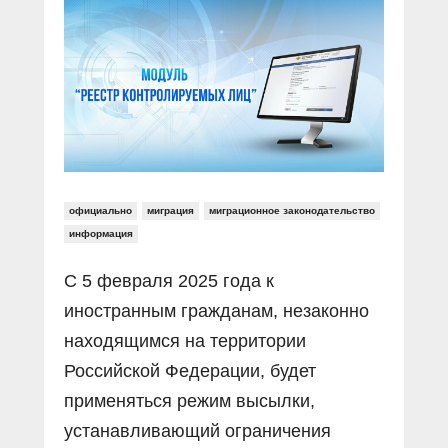
Прямой разговор
Социальные ролики
Газета «Щит и меч»
О ПОРТАЛЕ
В знании сила
Документальные фильмы
Журнал «Полиция России»
Специальный репортаж
Контакты
КиберПОСТОВОЙ
Вакансии
официально
миграция
миграционное законодательство
информация
С 5 февраля 2025 года к
иностранным гражданам, незаконно
находящимся на территории
Российской Федерации, будет
применяться режим высылки,
устанавливающий ограничения