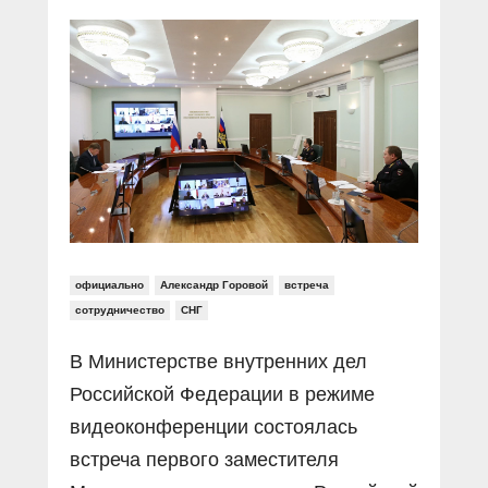
Прямой разговор
Социальные ролики
Газета «Щит и меч»
О ПОРТАЛЕ
В знании сила
Документальные фильмы
Журнал «Полиция России»
Специальный репортаж
Контакты
КиберПОСТОВОЙ
Вакансии
официально
Александр Горовой
встреча
сотрудничество
СНГ
В Министерстве внутренних дел
Российской Федерации в режиме
видеоконференции состоялась
встреча первого заместителя