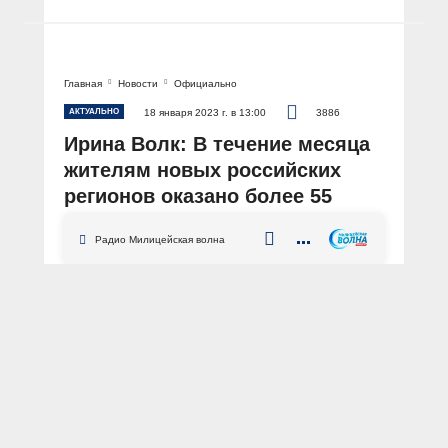
Главная
Новости
Официально
АКТУАЛЬНО
18 января 2023 г. в 13:00
3886
Ирина Волк: В течение месяца
жителям новых российских
регионов оказано более 55
тысяч государственных услуг
Радио Милицейская волна
по линии Госавтоинспекции
АВТОР: Пресс-центр МВД России