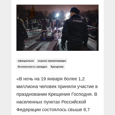
Прямой разговор
Социальные ролики
Газета «Щит и меч»
О ПОРТАЛЕ
В знании сила
Документальные фильмы
Журнал «Полиция России»
Специальный репортаж
Контакты
КиберПОСТОВОЙ
Вакансии
официально
охрана правопорядка
безопасность граждан
Крещение
«В ночь на 19 января более 1,2
миллиона человек приняли участие в
праздновании Крещения Господня. В
населенных пунктах Российской
Федерации состоялось свыше 8,7