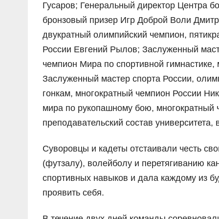
Гусаров; Генеральный директор Центра бо
бронзовый призер Игр Доброй Воли Дмитр
двукратный олимпийский чемпион, пятикр
России Евгений Рылов; Заслуженный маст
чемпион Мира по спортивной гимнастике,
Заслуженный мастер спорта России, олим
гонкам, многократный чемпион России Ни
мира по рукопашному бою, многократный 
преподавательский состав университета, 
Суворовцы и кадеты отстаивали честь сво
(футзалу), волейболу и перетягиванию к
спортивных навыков и дала каждому из б
проявить себя.
В течение двух дней команды соревновал