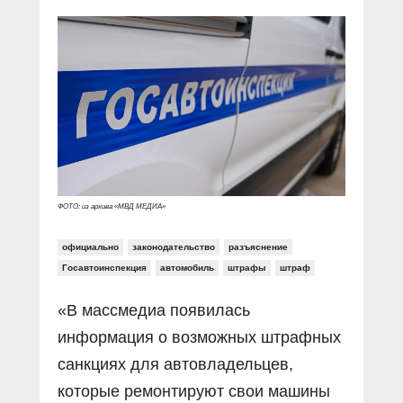
Прямой разговор
Социальные ролики
Газета «Щит и меч»
О ПОРТАЛЕ
В знании сила
Документальные фильмы
Журнал «Полиция России»
Специальный репортаж
Контакты
КиберПОСТОВОЙ
Вакансии
ФОТО: из архива «МВД МЕДИА»
официально
законодательство
разъяснение
Госавтоинспекция
автомобиль
штрафы
штраф
«В массмедиа появилась
информация о возможных штрафных
санкциях для автовладельцев,
которые ремонтируют свои машины