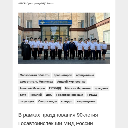
Прямой разговор
Социальные ролики
АВТОР: Пресс-центр МВД России
Газета «Щит и меч»
О ПОРТАЛЕ
В знании сила
Документальные фильмы
Журнал «Полиция России»
Специальный репортаж
Контакты
КиберПОСТОВОЙ
Вакансии
Московская область
Красногорск
официально
заместитель Министра
Андрей Курносенко
Алексей Макаров
ГУОБДД
Михаил Черников
праздник
дата
юбилей
ДПС
Госавтоинспекция
ГИБДД
госуслуги
Спартакиада
концерт
награждение
В рамках празднования 90-летия
Госавтоинспекции МВД России