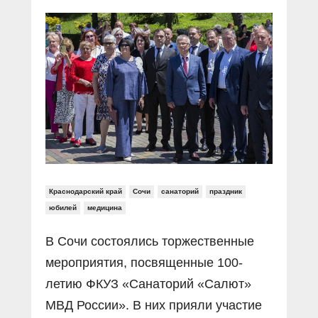
Прямой разговор
Социальные ролики
Газета «Щит и меч»
О ПОРТАЛЕ
В знании сила
Документальные фильмы
Журнал «Полиция России»
Специальный репортаж
Контакты
КиберПОСТОВОЙ
Вакансии
Краснодарский край
Сочи
санаторий
праздник
юбилей
медицина
В Сочи состоялись торжественные
мероприятия, посвященные 100-
летию ФКУЗ «Санаторий «Салют»
МВД России». В них прияли участие