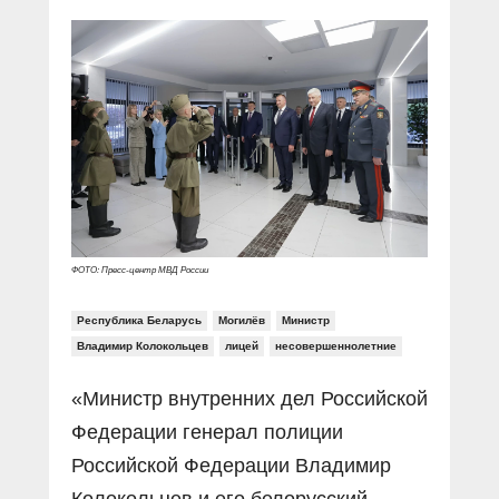
Прямой разговор
Социальные ролики
Газета «Щит и меч»
О ПОРТАЛЕ
В знании сила
Документальные фильмы
Журнал «Полиция России»
Специальный репортаж
Контакты
КиберПОСТОВОЙ
Вакансии
ФОТО: Пресс-центр МВД России
Республика Беларусь
Могилёв
Министр
Владимир Колокольцев
лицей
несовершеннолетние
«Министр внутренних дел Российской
Федерации генерал полиции
Российской Федерации Владимир