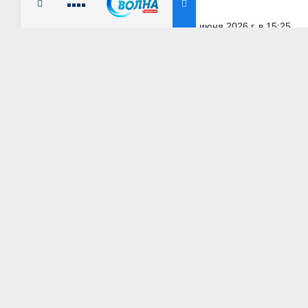
Радио Милицейская волна
8 июня 2026 г. в 15:25
КРАСНОДАРСКИЙ КРАЙ
В Сочи состоялис
посвященные 100
«Салют»
АВТОР: Пресс-центр МВД России