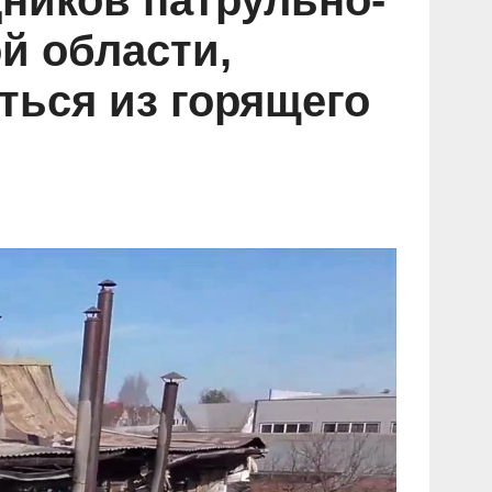
ников патрульно-
й области,
ться из горящего