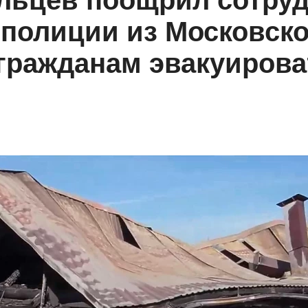
льцев поощрил сотруд
полиции из Московско
гражданам эвакуирова