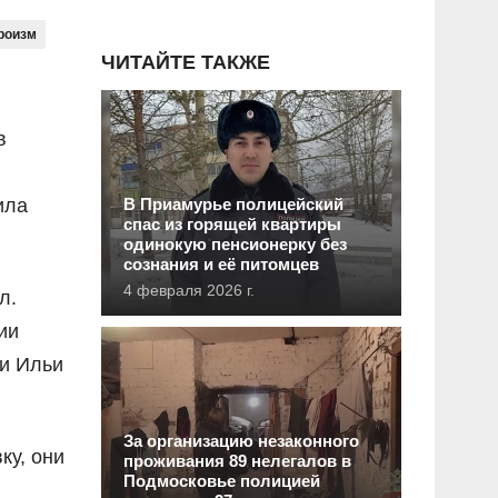
роизм
ЧИТАЙТЕ ТАКЖЕ
в
ила
В Приамурье полицейский
спас из горящей квартиры
одинокую пенсионерку без
сознания и её питомцев
4 февраля 2026 г.
л.
ии
и Ильи
За организацию незаконного
ку, они
проживания 89 нелегалов в
Подмосковье полицией