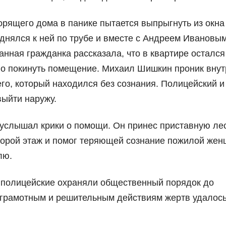
орящего дома в панике пытается выпрыгнуть из окна
однялся к ней по трубе и вместе с Андреем Ивановы
анная гражданка рассказала, что в квартире остался
но покинуть помещение. Михаил Шишкин проник внут
о, который находился без сознания. Полицейский и
выйти наружу.
услышал крики о помощи. Он принес приставную лес
торой этаж и помог теряющей сознание пожилой же
лю.
 полицейские охраняли общественный порядок до
 грамотным и решительным действиям жертв удалос