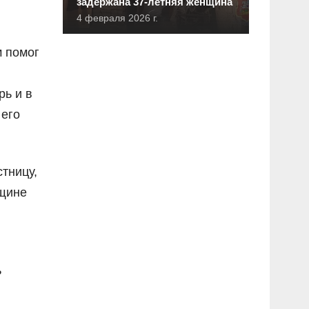
задержана 37-летняя женщина
4 февраля 2026 г.
м помог
рь и в
 его
тницу,
нщине
ь