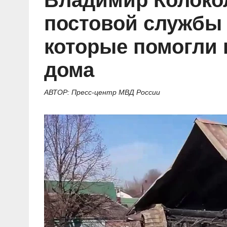
Владимир Колоко
Социальные ролики
Газета «Щит и меч»
О ПОРТАЛЕ
В знании сила
Документальные фильмы
постовой службы 
Журнал «Полиция России»
Специальный репортаж
которые помогли 
Контакты
КиберПОСТОВОЙ
Вакансии
дома
АВТОР: Пресс-центр МВД России