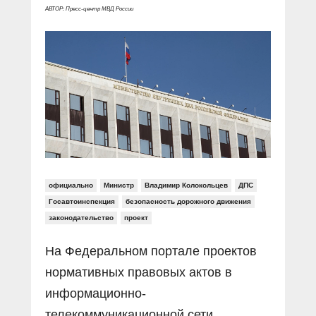
Прямой разговор
Социальные ролики
АВТОР: Пресс-центр МВД России
Газета «Щит и меч»
О ПОРТАЛЕ
В знании сила
Документальные фильмы
Журнал «Полиция России»
Специальный репортаж
Контакты
КиберПОСТОВОЙ
Вакансии
официально
Министр
Владимир Колокольцев
ДПС
Госавтоинспекция
безопасность дорожного движения
законодательство
проект
На Федеральном портале проектов
нормативных правовых актов в
информационно-
телекоммуникационной сети