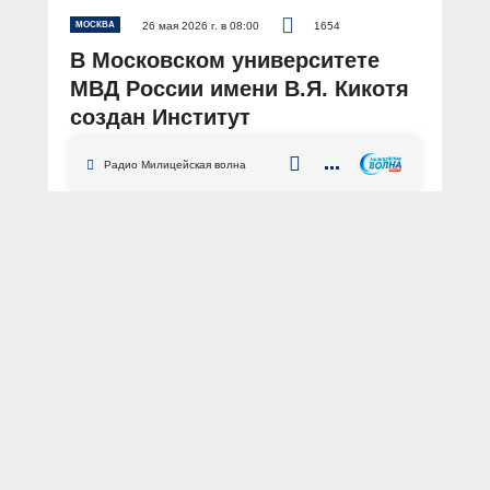
МОСКВА
26 мая 2026 г. в 08:00
1654
В Московском университете
МВД России имени В.Я. Кикотя
создан Институт
информационных технологий и
Радио Милицейская волна
телекоммуникаций в органах
внутренних дел
АВТОР: Пресс-центр МВД России