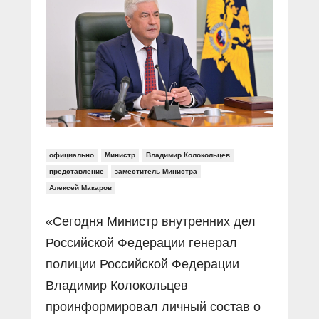
Прямой разговор
Социальные ролики
Газета «Щит и меч»
О ПОРТАЛЕ
В знании сила
Документальные фильмы
Журнал «Полиция России»
Специальный репортаж
Контакты
КиберПОСТОВОЙ
Вакансии
официально
Министр
Владимир Колокольцев
представление
заместитель Министра
Алексей Макаров
«Сегодня Министр внутренних дел
Российской Федерации генерал
полиции Российской Федерации
Владимир Колокольцев
проинформировал личный состав о