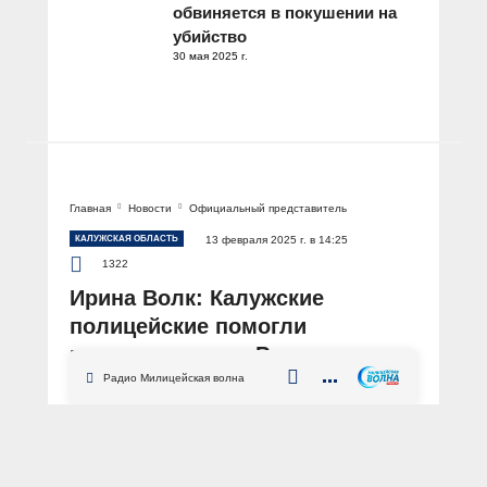
обвиняется в покушении на
убийство
30 мая 2025 г.
Главная
Новости
Официальный представитель
КАЛУЖСКАЯ ОБЛАСТЬ
13 февраля 2025 г. в 14:25
1322
Ирина Волк: Калужские
полицейские помогли
вернувшемуся в Россию из
Германии Льву Зейбелю
Радио Милицейская волна
получить гражданство
Российской Федерации
АВТОР: Пресс-центр МВД России