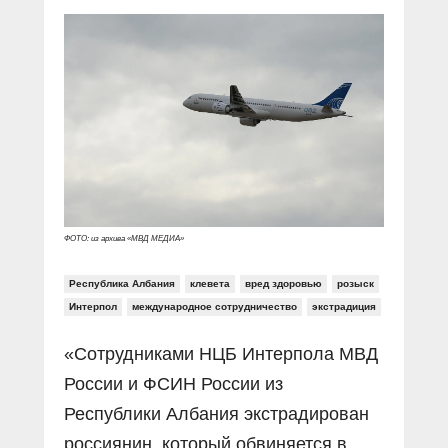
Прямой разговор
Социальные ролики
Газета «Щит и меч»
О ПОРТАЛЕ
В знании сила
Документальные фильмы
Журнал «Полиция России»
Специальный репортаж
Контакты
КиберПОСТОВОЙ
Вакансии
ФОТО: из архива «МВД МЕДИА»
Республика Албания
клевета
вред здоровью
розыск
Интерпол
международное сотрудничество
экстрадиция
«Сотрудниками НЦБ Интерпола МВД
России и ФСИН России из
Республики Албания экстрадирован
россиянин, который обвиняется в