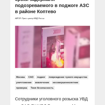
подозреваемого в поджоге АЗС
в районе Коптево
АВТОР: Пресс-центр МВД России
Москва
САО
поджог
повреждение чужого имущества
уничтожение
вовлечение
несовершеннолетние
проверка
Твоя безопасность
Сотрудники уголовного розыска УВД