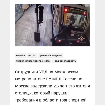
Прямой разговор
Социальные ролики
Газета «Щит и меч»
О ПОРТАЛЕ
В знании сила
Документальные фильмы
Журнал «Полиция России»
Специальный репортаж
Контакты
КиберПОСТОВОЙ
Вакансии
Москва
метро
правила поведения
транспортная безопасность
Твоя безопасность
Сотрудники УВД на Московском
метрополитене ГУ МВД России по г.
Москве задержали 21-летнего жителя
столицы, который нарушил
требования в области транспортной