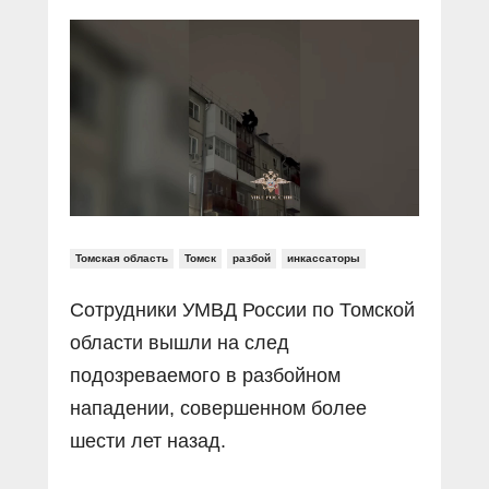
Прямой разговор
Социальные ролики
Газета «Щит и меч»
О ПОРТАЛЕ
В знании сила
Документальные фильмы
Журнал «Полиция России»
Специальный репортаж
Контакты
КиберПОСТОВОЙ
Вакансии
Томская область
Томск
разбой
инкассаторы
Сотрудники УМВД России по Томской
области вышли на след
подозреваемого в разбойном
нападении, совершенном более
шести лет назад.