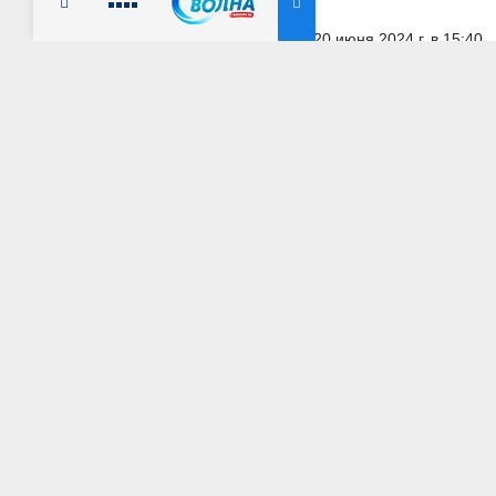
Радио Милицейская волна
20 июня 2024 г. в 15:40
МОСКОВСКАЯ ОБЛАСТЬ
Ирина Волк: Сотр
задержали подозр
храма
АВТОР: Пресс-центр МВД России