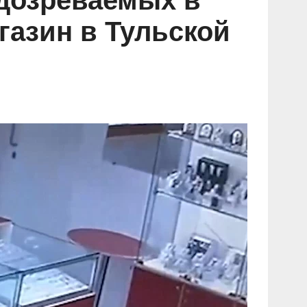
одозреваемых в
азин в Тульской