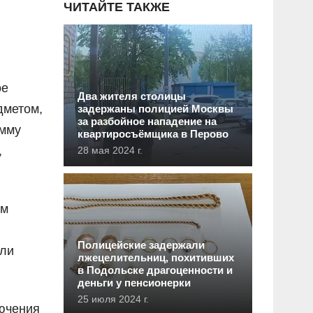
ЧИТАЙТЕ ТАКЖЕ
ое
Два жителя столицы
дметом,
задержаны полицией Москвы
за разбойное нападение на
умму
квартиросъёмщика в Перово
,
28 мая 2024 г.
ам
Полицейские задержали
ыли
лжецелительниц, похитивших
в Подольске драгоценности и
деньги у пенсионерки
25 июля 2024 г.
лючения