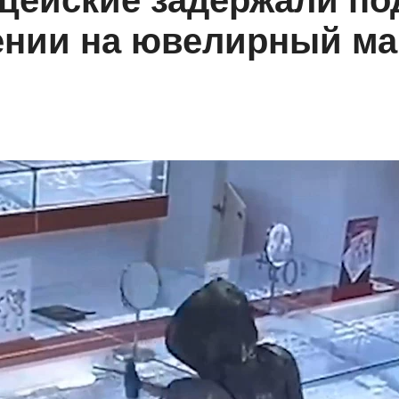
цейские задержали п
нии на ювелирный маг