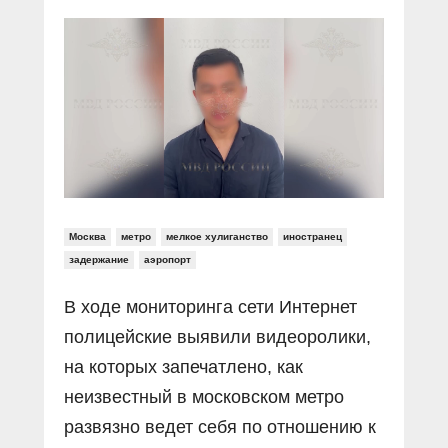
Прямой разговор
Социальные ролики
Газета «Щит и меч»
О ПОРТАЛЕ
В знании сила
Документальные фильмы
Журнал «Полиция России»
Специальный репортаж
Контакты
КиберПОСТОВОЙ
Вакансии
Москва
метро
мелкое хулиганство
иностранец
задержание
аэропорт
В ходе мониторинга сети Интернет
полицейские выявили видеоролики,
на которых запечатлено, как
неизвестный в московском метро
развязно ведет себя по отношению к