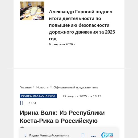
Александр Горовой подвел
итоги деятельности по
повышению безопасности
дорожного движения за 2025
год
6 февраля 2026 г.
Главная
Новости
Официальный представитель
РЕСПУБЛИКА КОСТА-РИКА
27 августа 2025 г. в 10:13
1864
Ирина Волк: Из Республики
Коста-Рика в Российскую
Федерацию доставлен
обвиняемый в мошенничестве,
Радио Милицейская волна