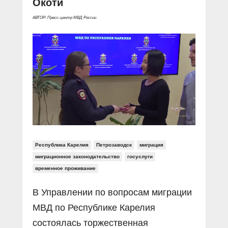
Окоти
Прямой разговор
Социальные ролики
Газета «Щит и меч»
О ПОРТАЛЕ
В знании сила
АВТОР: Пресс-центр МВД России
Документальные фильмы
Журнал «Полиция России»
Специальный репортаж
Контакты
КиберПОСТОВОЙ
Вакансии
Республика Карелия
Петрозаводск
миграция
миграционное законодательство
госуслуги
временное проживание
В Управлении по вопросам миграции
МВД по Республике Карелия
состоялась торжественная