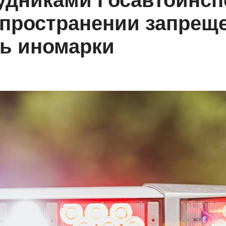
удниками Госавтоинсп
спространении запрещ
ль иномарки