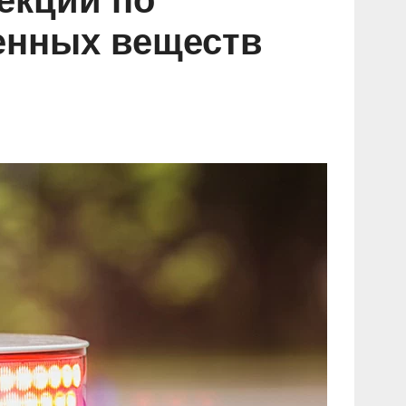
екции по
енных веществ