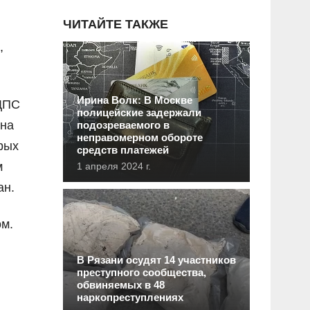
ЧИТАЙТЕ ТАКЖЕ
,
Ирина Волк: В Москве
 ДПС
полицейские задержали
ина
подозреваемого в
неправомерном обороте
рых
средств платежей
м
1 апреля 2024 г.
ан.
м.
В Рязани осудят 14 участников
преступного сообщества,
обвиняемых в 48
наркопреступлениях