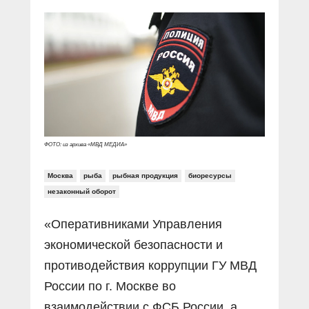
Прямой разговор
Социальные ролики
Газета «Щит и меч»
О ПОРТАЛЕ
В знании сила
Документальные фильмы
Журнал «Полиция России»
Специальный репортаж
Контакты
КиберПОСТОВОЙ
Вакансии
ФОТО: из архива «МВД МЕДИА»
Москва
рыба
рыбная продукция
биоресурсы
незаконный оборот
«Оперативниками Управления
экономической безопасности и
противодействия коррупции ГУ МВД
России по г. Москве во
взаимодействии с ФСБ России, а