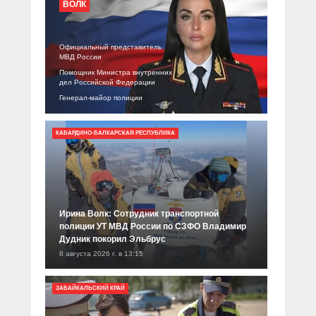
Прямой разговор
ВОЛК
Социальные ролики
Газета «Щит и меч»
О ПОРТАЛЕ
В знании сила
Документальные фильмы
Журнал «Полиция России»
Специальный репортаж
Официальный представитель
МВД России
Контакты
КиберПОСТОВОЙ
Помощник Министра внутренних
Вакансии
дел Российской Федерации
Генерал-майор полиции
КАБАРДИНО-БАЛКАРСКАЯ РЕСПУБЛИКА
Ирина Волк: Сотрудник транспортной
полиции УТ МВД России по СЗФО Владимир
Дудник покорил Эльбрус
8 августа 2026 г. в 13:15
ЗАБАЙКАЛЬСКИЙ КРАЙ