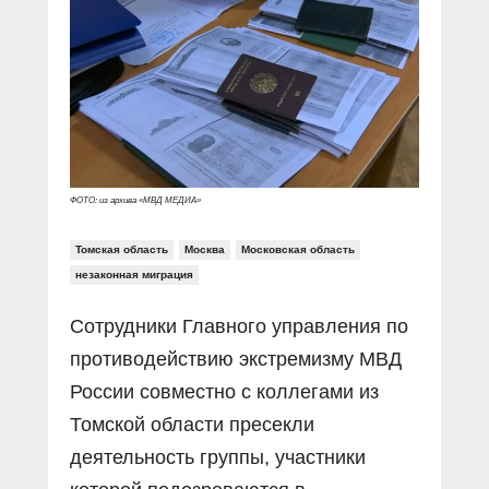
Прямой разговор
Социальные ролики
Газета «Щит и меч»
О ПОРТАЛЕ
В знании сила
Документальные фильмы
Журнал «Полиция России»
Специальный репортаж
Контакты
КиберПОСТОВОЙ
Вакансии
ФОТО: из архива «МВД МЕДИА»
Томская область
Москва
Московская область
незаконная миграция
Сотрудники Главного управления по
противодействию экстремизму МВД
России совместно с коллегами из
Томской области пресекли
деятельность группы, участники