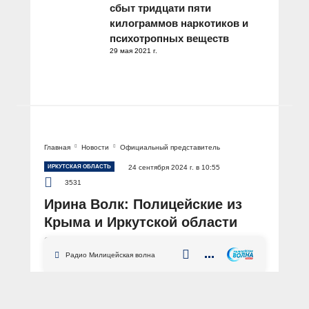
сбыт тридцати пяти
килограммов наркотиков и
психотропных веществ
29 мая 2021 г.
Главная
Новости
Официальный представитель
ИРКУТСКАЯ ОБЛАСТЬ
24 сентября 2024 г. в 10:55
3531
Ирина Волк: Полицейские из
Крыма и Иркутской области
задержали подозреваемую в
убийстве, совершенном 25 лет
Радио Милицейская волна
назад
АВТОР: Пресс-центр МВД России