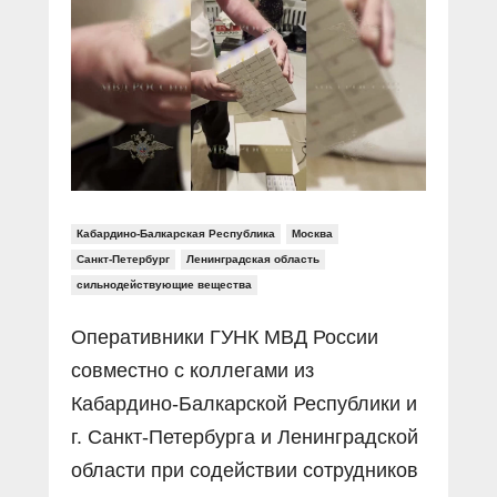
Прямой разговор
Социальные ролики
Газета «Щит и меч»
О ПОРТАЛЕ
В знании сила
Документальные фильмы
Журнал «Полиция России»
Специальный репортаж
Контакты
КиберПОСТОВОЙ
Вакансии
Кабардино-Балкарская Республика
Москва
Санкт-Петербург
Ленинградская область
сильнодействующие вещества
Оперативники ГУНК МВД России
совместно с коллегами из
Кабардино-Балкарской Республики и
г. Санкт-Петербурга и Ленинградской
области при содействии сотрудников