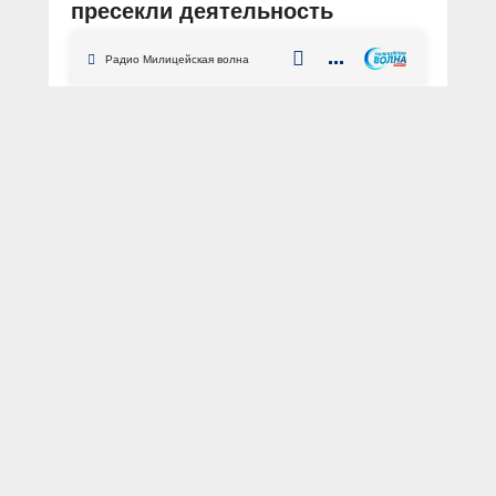
пресекли деятельность
нарколаборатории
Радио Милицейская волна
АВТОР: Пресс-центр МВД России
Тюменская область
наркотики
нарколаборатория
Оперативники ГУНК МВД России во
взаимодействии с коллегами из
Тюменской области пресекли