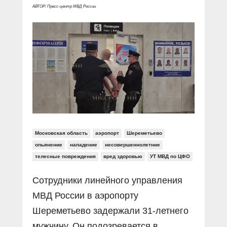
Прямой разговор
Социальные ролики
АВТОР: Пресс-центр МВД России
Газета «Щит и меч»
О ПОРТАЛЕ
В знании сила
Документальные фильмы
Журнал «Полиция России»
Специальный репортаж
Контакты
КиберПОСТОВОЙ
Вакансии
Московская область
аэропорт
Шереметьево
опьянение
нападение
несовершеннолетние
телесные повреждения
вред здоровью
УТ МВД по ЦФО
Сотрудники линейного управления
МВД России в аэропорту
Шереметьево задержали 31-летнего
мужчину. Он подозревается в