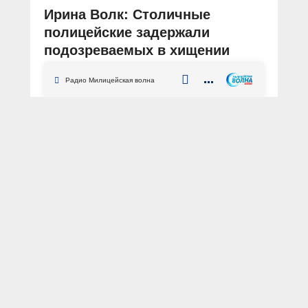
Ирина Волк: Столичные
полицейские задержали
подозреваемых в хищении
страховых выплат,
Радио Милицейская волна
предусмотренных для
оказания стоматологической
помощи
АВТОР: Пресс-центр МВД России