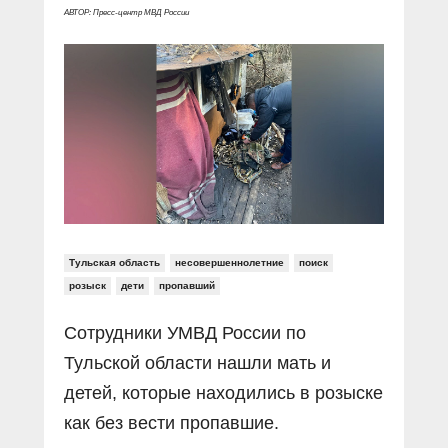
Прямой разговор
Социальные ролики
АВТОР: Пресс-центр МВД России
Газета «Щит и меч»
О ПОРТАЛЕ
В знании сила
Документальные фильмы
Журнал «Полиция России»
Специальный репортаж
Контакты
КиберПОСТОВОЙ
Вакансии
Тульская область
несовершеннолетние
поиск
розыск
дети
пропавший
Сотрудники УМВД России по
Тульской области нашли мать и
детей, которые находились в розыске
как без вести пропавшие.