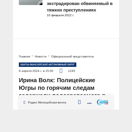
экстрадирован обвиняемый в
тяжких преступлениях
10 февраля 2022 г.
Главная
Новости
Официальный представитель
ХАНТЫ-МАНСИЙСКИЙ АВТОНОМНЫЙ ОКРУГ
8 апреля 2024 г. в 15:00
1245
Ирина Волк: Полицейские
Югры по горячим следам
задержали подозреваемого в
убийстве предпринимателя из
Радио Милицейская волна
Сургута
АВТОР: Пресс-центр МВД России