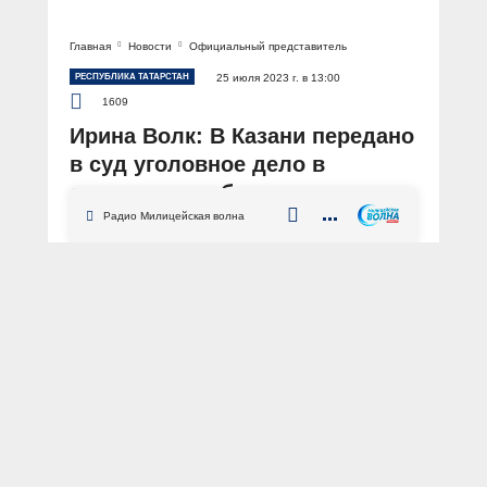
Главная
Новости
Официальный представитель
РЕСПУБЛИКА ТАТАРСТАН
25 июля 2023 г. в 13:00
1609
Ирина Волк: В Казани передано
в суд уголовное дело в
отношении работника
коллекторского агентства
Радио Милицейская волна
АВТОР: Пресс-центр МВД России