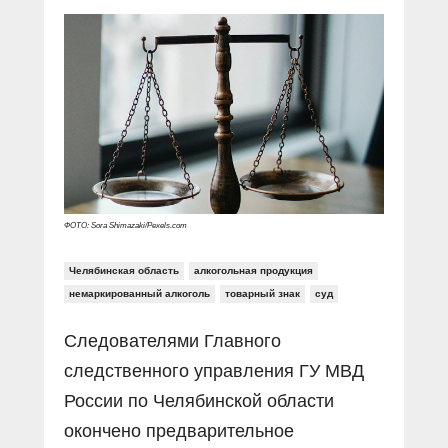
Прямой разговор
Социальные ролики
Газета «Щит и меч»
О ПОРТАЛЕ
В знании сила
Документальные фильмы
Журнал «Полиция России»
Специальный репортаж
Контакты
КиберПОСТОВОЙ
Вакансии
ФОТО: Sora Shimazaki/Pexels.com
Челябинская область
алкогольная продукция
немаркированный алкоголь
товарный знак
суд
Следователями Главного
следственного управления ГУ МВД
России по Челябинской области
окончено предварительное