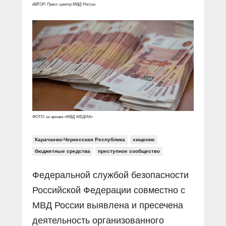
Прямой разговор
Социальные ролики
АВТОР: Пресс-центр МВД России
Газета «Щит и меч»
О ПОРТАЛЕ
В знании сила
Документальные фильмы
Журнал «Полиция России»
Специальный репортаж
Контакты
КиберПОСТОВОЙ
Вакансии
ФОТО: из архива «МВД МЕДИА»
Карачаево-Черкесская Республика
хищение
бюджетные средства
преступное сообщество
Федеральной службой безопасности
Российской Федерации совместно с
МВД России выявлена и пресечена
деятельность организованного