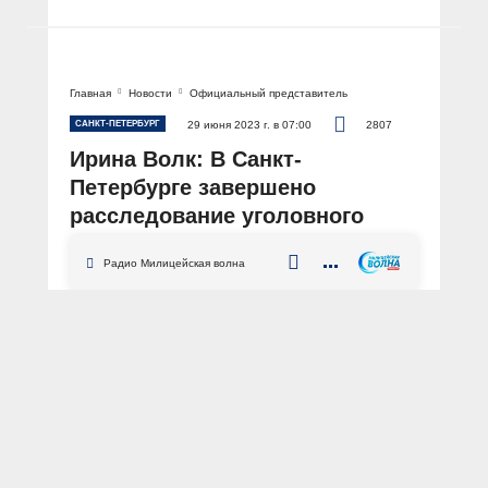
Главная
Новости
Официальный представитель
САНКТ-ПЕТЕРБУРГ
29 июня 2023 г. в 07:00
2807
Ирина Волк: В Санкт-
Петербурге завершено
расследование уголовного
дела об интернет-
Радио Милицейская волна
мошенничестве
АВТОР: Пресс-центр МВД России