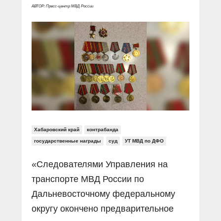
Прямой разговор
Социальные ролики
АВТОР: Пресс-центр МВД России
Газета «Щит и меч»
О ПОРТАЛЕ
В знании сила
Документальные фильмы
Журнал «Полиция России»
Специальный репортаж
Контакты
КиберПОСТОВОЙ
Вакансии
Хабаровский край
контрабанда
государственные награды
суд
УТ МВД по ДФО
«Следователями Управления на
транспорте МВД России по
Дальневосточному федеральному
округу окончено предварительное