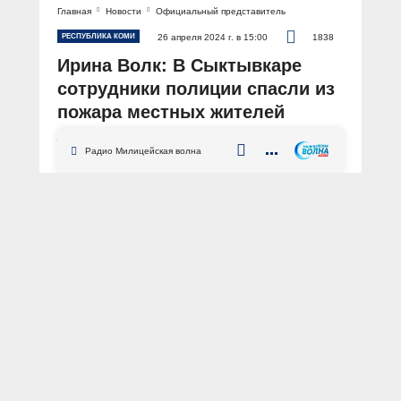
Главная
Новости
Официальный представитель
РЕСПУБЛИКА КОМИ
26 апреля 2024 г. в 15:00
1838
Ирина Волк: В Сыктывкаре
сотрудники полиции спасли из
пожара местных жителей
АВТОР: Пресс-центр МВД России
Радио Милицейская волна
Республика Коми
Сыктывкар
пожар
помощь
спасение
ППС
пенсионер