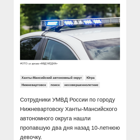
Прямой разговор
Социальные ролики
Газета «Щит и меч»
О ПОРТАЛЕ
В знании сила
Документальные фильмы
Журнал «Полиция России»
Специальный репортаж
Контакты
КиберПОСТОВОЙ
Вакансии
ФОТО: из архива «МВД МЕДИА»
Ханты-Мансийский автономный округ
Югра
Нижневартовск
поиск
несовершеннолетние
Сотрудники УМВД России по городу
Нижневартовску Ханты-Мансийского
автономного округа нашли
пропавшую два дня назад 10-летнюю
девочку.