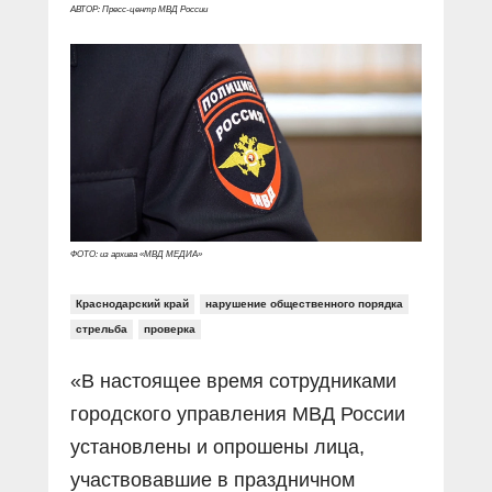
Прямой разговор
Социальные ролики
АВТОР: Пресс-центр МВД России
Газета «Щит и меч»
О ПОРТАЛЕ
В знании сила
Документальные фильмы
Журнал «Полиция России»
Специальный репортаж
Контакты
КиберПОСТОВОЙ
Вакансии
ФОТО: из архива «МВД МЕДИА»
Краснодарский край
нарушение общественного порядка
стрельба
проверка
«В настоящее время сотрудниками
городского управления МВД России
установлены и опрошены лица,
участвовавшие в праздничном