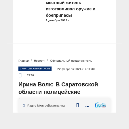
местный житель
изготавливал оружие и
боеприпасы
1 декабря 2022 г.
Главная
Новости
Официальный представитель
САРАТОВСКАЯ ОБЛАСТЬ
22 февраля 2024 г. в 11:30
2276
Ирина Волк: В Саратовской
области полицейские
задержали подозреваемых в
мошенничествах с тендерами
Радио Милицейская волна
АВТОР: Пресс-центр МВД России