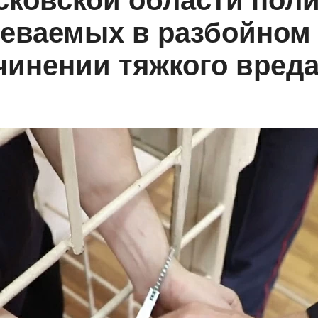
сковской области пол
еваемых в разбойном
инении тяжкого вред