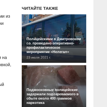
ЧИТАЙТЕ ТАКЖЕ
ми из
ни
Полицейскими в Дмитровском
г.о. проведено оперативно-
профилактическое
мероприятие «Нелегал»
и на
23 июля 2021 г.
овкой,
ый
Подмосковные полицейские
задержали подозреваемого в
сбыте около 400 граммов
наркотика