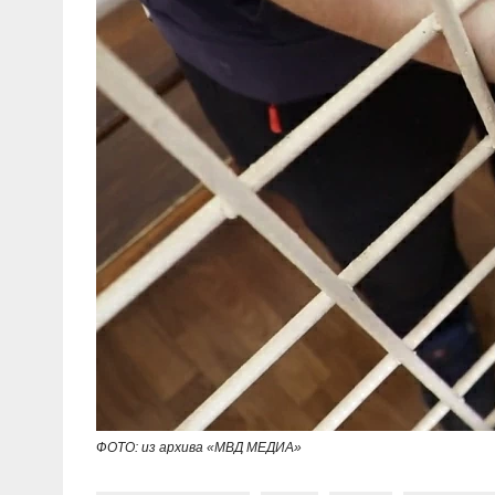
ФОТО: из архива «МВД МЕДИА»