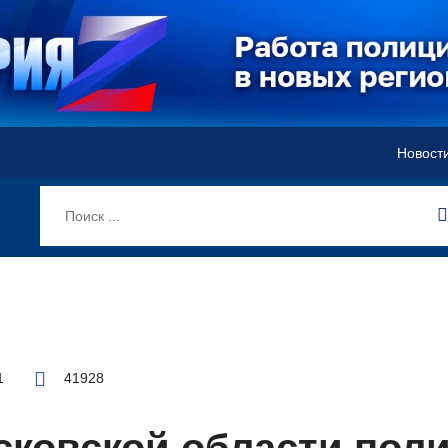
Новост
1
41928