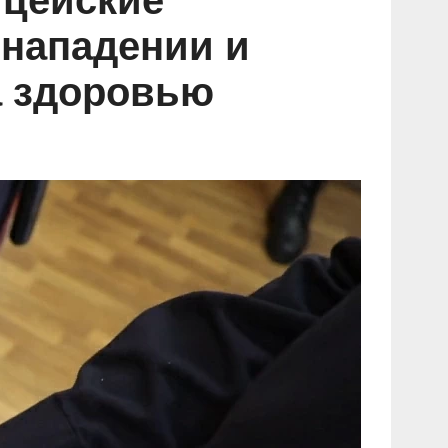
ицейские
 нападении и
а здоровью