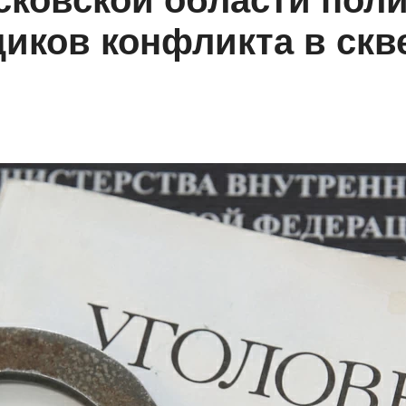
сковской области пол
иков конфликта в скв