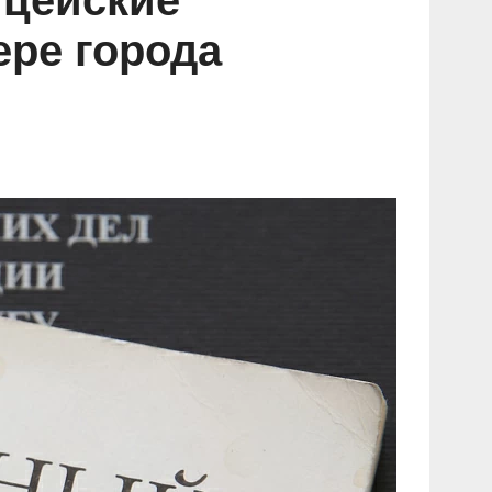
ицейские
ере города