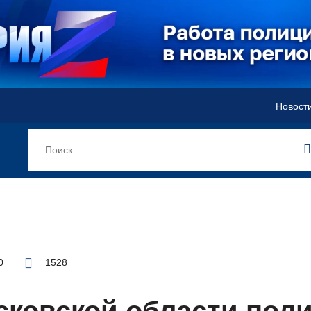
Новост
0
1528