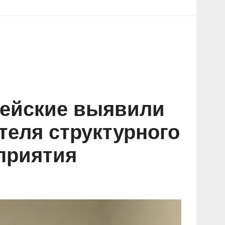
цейские выявили
теля структурного
приятия