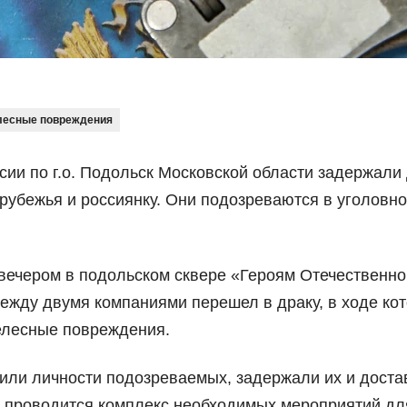
лесные повреждения
ии по г.о. Подольск Московской области задержали
арубежья и россиянку. Они подозреваются в уголовно
вечером в подольском сквере «Героям Отечественно
ежду двумя компаниями перешел в драку, в ходе ко
елесные повреждения.
вили личности подозреваемых, задержали их и доста
и проводится комплекс необходимых мероприятий дл