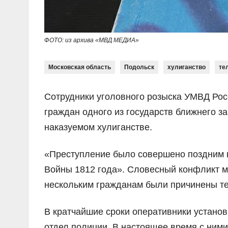
ФОТО: из архива «МВД МЕДИА»
Московская область
Подольск
хулиганство
те
Сотрудники уголовного розыска УМВД Росс
граждан одного из государств ближнего з
наказуемом хулиганстве.
«Преступление было совершено поздним 
Войны 1812 года». Словесный конфликт м
нескольким гражданам были причинены т
В кратчайшие сроки оперативники устано
отдел полиции. В настоящее время с ним